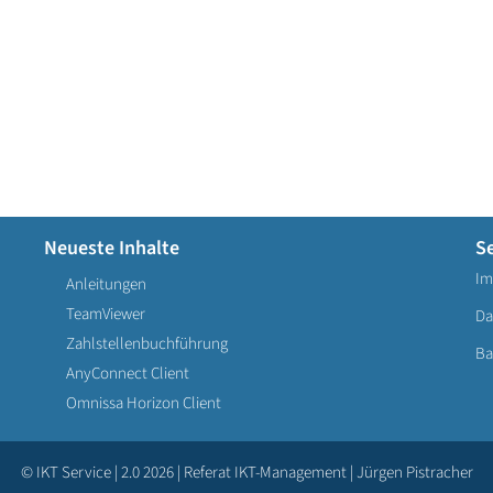
Neueste Inhalte
S
Im
Anleitungen
TeamViewer
Da
Zahlstellenbuchführung
Ba
AnyConnect Client
Omnissa Horizon Client
© IKT Service | 2.0 2026 | Referat IKT-Management | Jürgen Pistracher