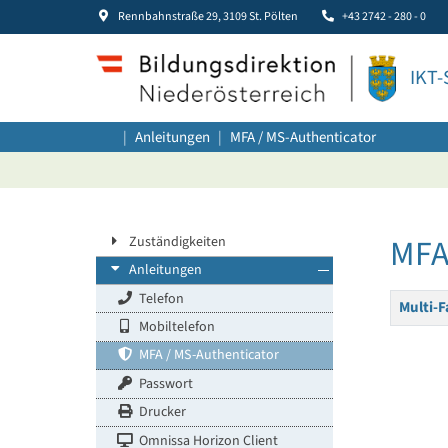
Rennbahnstraße 29, 3109 St. Pölten
+43 2742 - 280 - 0
IKT-
Anleitungen
MFA / MS-Authenticator
MFA 
Zuständigkeiten
Anleitungen
Beiträge
Telefon
Titel
Multi-F
Mobiltelefon
MFA / MS-Authenticator
Passwort
Drucker
Omnissa Horizon Client