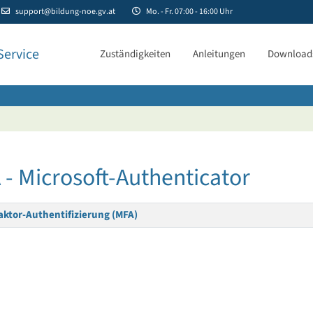
support@bildung-noe.gv.at
Mo. - Fr. 07:00 - 16:00 Uhr
Service
Zuständigkeiten
Anleitungen
Download
- Microsoft-Authenticator
aktor-Authentifizierung (MFA)